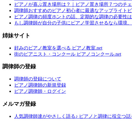
ピアノが喜ぶ置き場所は？｜ピアノ置き場所７つのチェ
調律師おすすめのピアノ初心者に最適なアップライトピ
ピアノ調律の頻度ホントの話、定期的な調律の必要性は
もし調律師が自分の子供にピアノ学習させるなら環境、
姉妹サイト
好みのピアノ教室を選べる ピアノ教室.net
街のピアニスト・コンクール ピアノコンクール.net
調律師の登録
調律師の登録について
ピアノ調律師の新規登録
ピアノ調律師・ログイン
メルマガ登録
人気調律師達がやさしく語る♪ ピアノと調律に役立つ