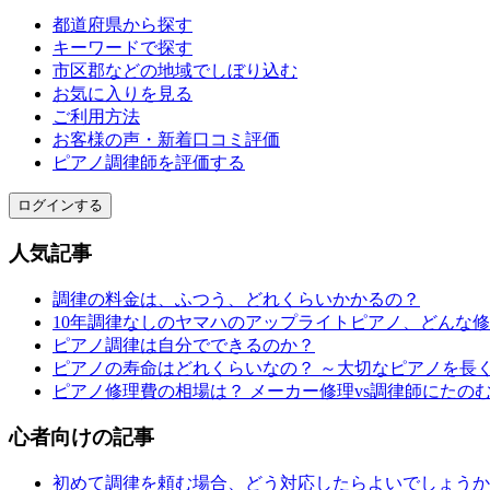
都道府県から探す
キーワードで探す
市区郡などの地域でしぼり込む
お気に入りを見る
ご利用方法
お客様の声・新着口コミ評価
ピアノ調律師を評価する
ログインする
人気記事
調律の料金は、ふつう、どれくらいかかるの？
10年調律なしのヤマハのアップライトピアノ、どんな
ピアノ調律は自分でできるのか？
ピアノの寿命はどれくらいなの？ ～大切なピアノを長
ピアノ修理費の相場は？ メーカー修理vs調律師にたの
心者向けの記事
初めて調律を頼む場合、どう対応したらよいでしょうか