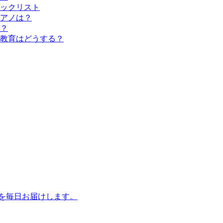
ックリスト
アノは？
？
教育はどうする？
話を毎日お届けします。