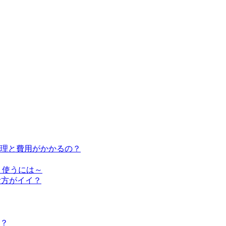
修理と費用がかかるの？
く使うには～
む方がイイ？
？