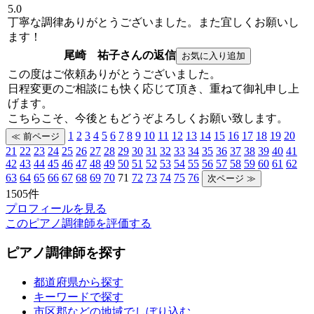
5.0
丁寧な調律ありがとうございました。また宜しくお願いし
ます！
尾崎 祐子さんの返信
この度はご依頼ありがとうございました。
日程変更のご相談にも快く応じて頂き、重ねて御礼申し上
げます。
こちらこそ、今後ともどうぞよろしくお願い致します。
1
2
3
4
5
6
7
8
9
10
11
12
13
14
15
16
17
18
19
20
21
22
23
24
25
26
27
28
29
30
31
32
33
34
35
36
37
38
39
40
41
42
43
44
45
46
47
48
49
50
51
52
53
54
55
56
57
58
59
60
61
62
63
64
65
66
67
68
69
70
71
72
73
74
75
76
1505件
プロフィールを見る
このピアノ調律師を評価する
ピアノ調律師を探す
都道府県から探す
キーワードで探す
市区郡などの地域でしぼり込む