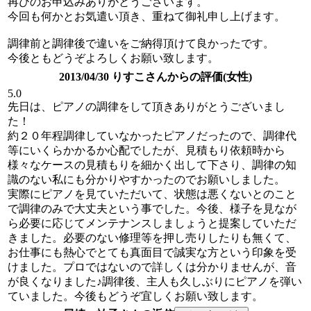
再びのお申込みありがとうございます。
今回も何かとお気遣い頂き、重ねて御礼申し上げます。
調律前と調律後で違いをご納得頂けて良かったです。
今後ともどうぞよろしくお願い致します。
2013/04/30 りすこさんからの評価(女性)
5.0
先日は、ピアノの調律をして頂きありがとうございまし
た！
約２０年程調律していなかったピアノだったので、調律代
等にいくらかかるか心配でしたが、見積もり依頼時から
様々なケースの見積もりを細かく出して下さり、調律の知
識のない私にも分かりやすかったのでお願いしました。
実際にピアノを見ていただいて、状態は悪くないとのこと
で調律のみで大丈夫という事でした。今後、様子を見なが
ら必要に応じてメンテナンスしましょうと提案していただ
きました。必要のない修理等を押し売りしたりも無くて、
お仕事にも熱心でとても真面目で誠実な方という印象を受
けました。プロではないので詳しくは分かりませんが、音
が良くなりました♪調律後、主人も久しぶりにピアノを弾い
ていました。今後もどうぞ宜しくお願い致します。