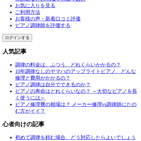
お気に入りを見る
ご利用方法
お客様の声・新着口コミ評価
ピアノ調律師を評価する
ログインする
人気記事
調律の料金は、ふつう、どれくらいかかるの？
10年調律なしのヤマハのアップライトピアノ、どんな
修理と費用がかかるの？
ピアノ調律は自分でできるのか？
ピアノの寿命はどれくらいなの？ ～大切なピアノを長
く使うには～
ピアノ修理費の相場は？ メーカー修理vs調律師にたの
む方がイイ？
心者向けの記事
初めて調律を頼む場合、どう対応したらよいでしょう