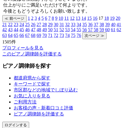
仕上がりにご満足いただけて何よりです。
今後ともどうぞよろしくお願い致します。
1
2
3
4
5
6
7
8
9
10
11
12
13
14
15
16
17
18
19
20
21
22
23
24
25
26
27
28
29
30
31
32
33
34
35
36
37
38
39
40
41
42
43
44
45
46
47
48
49
50
51
52
53
54
55
56
57
58
59
60
61
62
63
64
65
66
67
68
69
70
71
72
73
74
75
76
1505件
プロフィールを見る
このピアノ調律師を評価する
ピアノ調律師を探す
都道府県から探す
キーワードで探す
市区郡などの地域でしぼり込む
お気に入りを見る
ご利用方法
お客様の声・新着口コミ評価
ピアノ調律師を評価する
ログインする