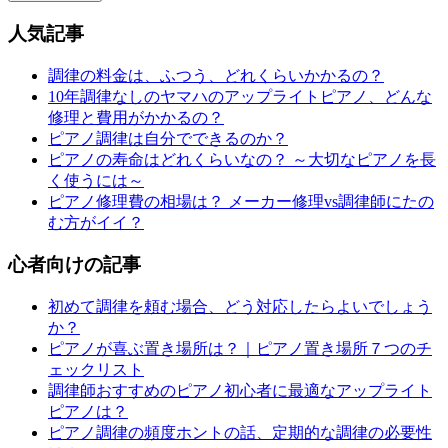
人気記事
調律の料金は、ふつう、どれくらいかかるの？
10年調律なしのヤマハのアップライトピアノ、どんな
修理と費用がかかるの？
ピアノ調律は自分でできるのか？
ピアノの寿命はどれくらいなの？ ～大切なピアノを長
く使うには～
ピアノ修理費の相場は？ メーカー修理vs調律師にたの
む方がイイ？
心者向けの記事
初めて調律を頼む場合、どう対応したらよいでしょう
か？
ピアノが喜ぶ置き場所は？｜ピアノ置き場所７つのチ
ェックリスト
調律師おすすめのピアノ初心者に最適なアップライト
ピアノは？
ピアノ調律の頻度ホントの話、定期的な調律の必要性