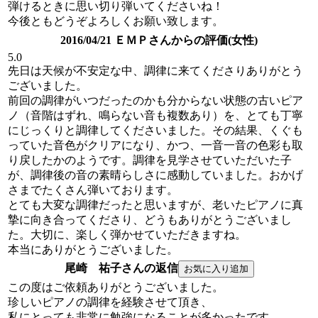
弾けるときに思い切り弾いてくださいね！
今後ともどうぞよろしくお願い致します。
2016/04/21 ＥＭＰさんからの評価(女性)
5.0
先日は天候が不安定な中、調律に来てくださりありがとう
ございました。
前回の調律がいつだったのかも分からない状態の古いピア
ノ（音階はずれ、鳴らない音も複数あり）を、とても丁寧
にじっくりと調律してくださいました。その結果、くぐも
っていた音色がクリアになり、かつ、一音一音の色彩も取
り戻したかのようです。調律を見学させていただいた子
が、調律後の音の素晴らしさに感動していました。おかげ
さまでたくさん弾いております。
とても大変な調律だったと思いますが、老いたピアノに真
摯に向き合ってくださり、どうもありがとうございまし
た。大切に、楽しく弾かせていただきますね。
本当にありがとうございました。
尾崎 祐子さんの返信
この度はご依頼ありがとうございました。
珍しいピアノの調律を経験させて頂き、
私にとっても非常に勉強になることが多かったです。