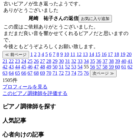
古いピアノが生き返ったようです。
ありがとうございました
尾崎 祐子さんの返信
この度はご依頼ありがとうございました。
まだまだ良い音を響かせてくれるピアノだと思いますの
で、
今後ともどうぞよろしくお願い致します。
1
2
3
4
5
6
7
8
9
10
11
12
13
14
15
16
17
18
19
20
21
22
23
24
25
26
27
28
29
30
31
32
33
34
35
36
37
38
39
40
41
42
43
44
45
46
47
48
49
50
51
52
53
54
55
56
57
58
59
60
61
62
63
64
65
66
67
68
69
70
71
72
73
74
75
76
1505件
プロフィールを見る
このピアノ調律師を評価する
ピアノ調律師を探す
人気記事
心者向けの記事