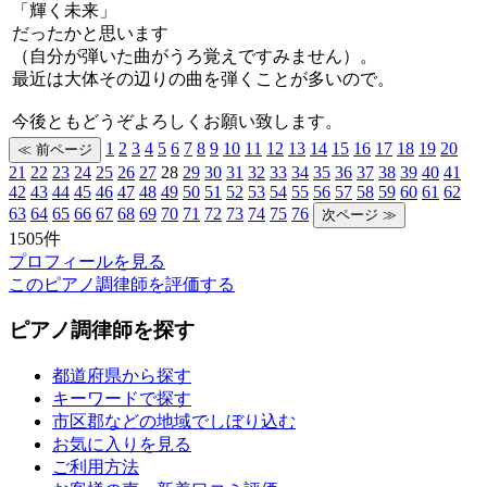
「輝く未来」
だったかと思います
（自分が弾いた曲がうろ覚えですみません）。
最近は大体その辺りの曲を弾くことが多いので。
今後ともどうぞよろしくお願い致します。
1
2
3
4
5
6
7
8
9
10
11
12
13
14
15
16
17
18
19
20
21
22
23
24
25
26
27
28
29
30
31
32
33
34
35
36
37
38
39
40
41
42
43
44
45
46
47
48
49
50
51
52
53
54
55
56
57
58
59
60
61
62
63
64
65
66
67
68
69
70
71
72
73
74
75
76
1505件
プロフィールを見る
このピアノ調律師を評価する
ピアノ調律師を探す
都道府県から探す
キーワードで探す
市区郡などの地域でしぼり込む
お気に入りを見る
ご利用方法