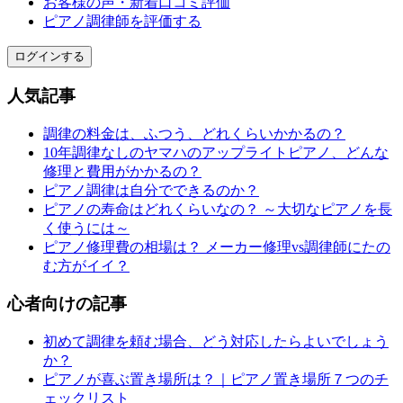
お客様の声・新着口コミ評価
ピアノ調律師を評価する
ログインする
人気記事
調律の料金は、ふつう、どれくらいかかるの？
10年調律なしのヤマハのアップライトピアノ、どんな
修理と費用がかかるの？
ピアノ調律は自分でできるのか？
ピアノの寿命はどれくらいなの？ ～大切なピアノを長
く使うには～
ピアノ修理費の相場は？ メーカー修理vs調律師にたの
む方がイイ？
心者向けの記事
初めて調律を頼む場合、どう対応したらよいでしょう
か？
ピアノが喜ぶ置き場所は？｜ピアノ置き場所７つのチ
ェックリスト