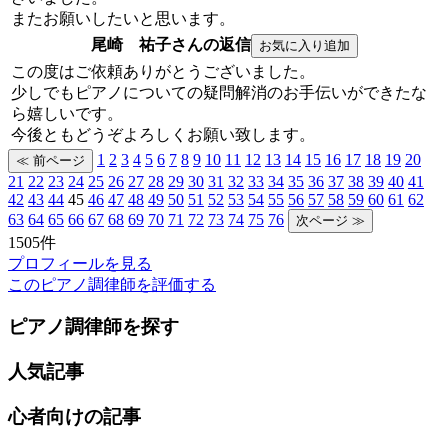
またお願いしたいと思います。
尾崎 祐子さんの返信
この度はご依頼ありがとうございました。
少しでもピアノについての疑問解消のお手伝いができたな
ら嬉しいです。
今後ともどうぞよろしくお願い致します。
1
2
3
4
5
6
7
8
9
10
11
12
13
14
15
16
17
18
19
20
21
22
23
24
25
26
27
28
29
30
31
32
33
34
35
36
37
38
39
40
41
42
43
44
45
46
47
48
49
50
51
52
53
54
55
56
57
58
59
60
61
62
63
64
65
66
67
68
69
70
71
72
73
74
75
76
1505件
プロフィールを見る
このピアノ調律師を評価する
ピアノ調律師を探す
人気記事
心者向けの記事