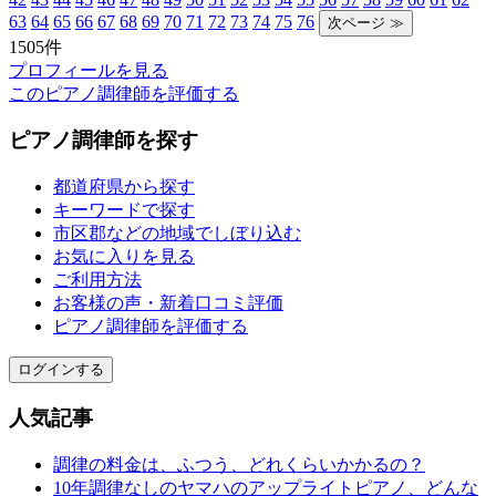
63
64
65
66
67
68
69
70
71
72
73
74
75
76
1505件
プロフィールを見る
このピアノ調律師を評価する
ピアノ調律師を探す
都道府県から探す
キーワードで探す
市区郡などの地域でしぼり込む
お気に入りを見る
ご利用方法
お客様の声・新着口コミ評価
ピアノ調律師を評価する
ログインする
人気記事
調律の料金は、ふつう、どれくらいかかるの？
10年調律なしのヤマハのアップライトピアノ、どんな