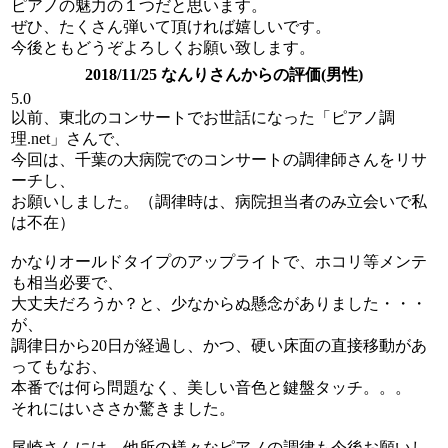
ピアノの魅力の１つだと思います。
ぜひ、たくさん弾いて頂ければ嬉しいです。
今後ともどうぞよろしくお願い致します。
2018/11/25 なんりさんからの評価(男性)
5.0
以前、東北のコンサートでお世話になった「ピアノ調
理.net」さんで、
今回は、千葉の大病院でのコンサートの調律師さんをリサ
ーチし、
お願いしました。（調律時は、病院担当者のみ立会いで私
は不在）
かなりオールドタイプのアップライトで、ホコリ等メンテ
も相当必要で、
大丈夫だろうか？と、少なからぬ懸念がありました・・・
が、
調律日から20日が経過し、かつ、硬い床面の直接移動があ
ってもなお、
本番では何ら問題なく、美しい音色と鍵盤タッチ。。。
それにはいささか驚きました。
尾崎さんには、他所の様々なピアノの調律も今後お願いし