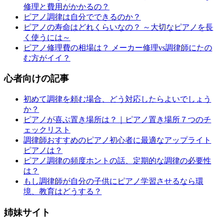
修理と費用がかかるの？
ピアノ調律は自分でできるのか？
ピアノの寿命はどれくらいなの？ ～大切なピアノを長
く使うには～
ピアノ修理費の相場は？ メーカー修理vs調律師にたの
む方がイイ？
心者向けの記事
初めて調律を頼む場合、どう対応したらよいでしょう
か？
ピアノが喜ぶ置き場所は？｜ピアノ置き場所７つのチ
ェックリスト
調律師おすすめのピアノ初心者に最適なアップライト
ピアノは？
ピアノ調律の頻度ホントの話、定期的な調律の必要性
は？
もし調律師が自分の子供にピアノ学習させるなら環
境、教育はどうする？
姉妹サイト