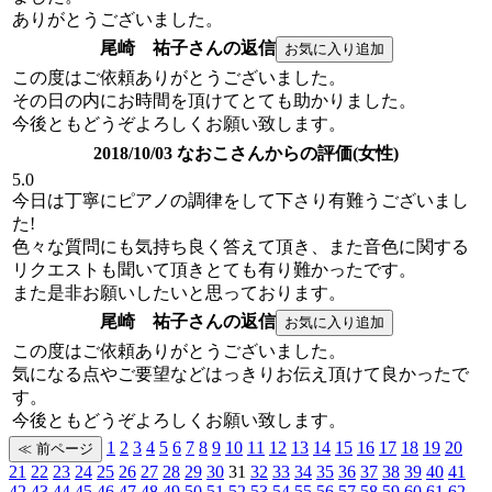
ありがとうございました。
尾崎 祐子さんの返信
この度はご依頼ありがとうございました。
その日の内にお時間を頂けてとても助かりました。
今後ともどうぞよろしくお願い致します。
2018/10/03 なおこさんからの評価(女性)
5.0
今日は丁寧にピアノの調律をして下さり有難うございまし
た!
色々な質問にも気持ち良く答えて頂き、また音色に関する
リクエストも聞いて頂きとても有り難かったです。
また是非お願いしたいと思っております。
尾崎 祐子さんの返信
この度はご依頼ありがとうございました。
気になる点やご要望などはっきりお伝え頂けて良かったで
す。
今後ともどうぞよろしくお願い致します。
1
2
3
4
5
6
7
8
9
10
11
12
13
14
15
16
17
18
19
20
21
22
23
24
25
26
27
28
29
30
31
32
33
34
35
36
37
38
39
40
41
42
43
44
45
46
47
48
49
50
51
52
53
54
55
56
57
58
59
60
61
62