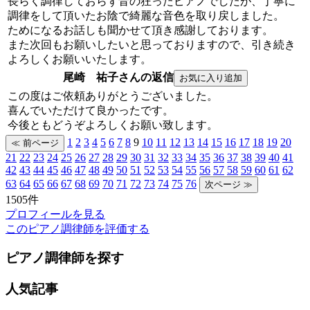
長らく調律しておらず音の狂ったピアノでしたが、丁寧に
調律をして頂いたお陰で綺麗な音色を取り戻しました。
ためになるお話しも聞かせて頂き感謝しております。
また次回もお願いしたいと思っておりますので、引き続き
よろしくお願いいたします。
尾崎 祐子さんの返信
この度はご依頼ありがとうございました。
喜んでいただけて良かったです。
今後ともどうぞよろしくお願い致します。
1
2
3
4
5
6
7
8
9
10
11
12
13
14
15
16
17
18
19
20
21
22
23
24
25
26
27
28
29
30
31
32
33
34
35
36
37
38
39
40
41
42
43
44
45
46
47
48
49
50
51
52
53
54
55
56
57
58
59
60
61
62
63
64
65
66
67
68
69
70
71
72
73
74
75
76
1505件
プロフィールを見る
このピアノ調律師を評価する
ピアノ調律師を探す
人気記事