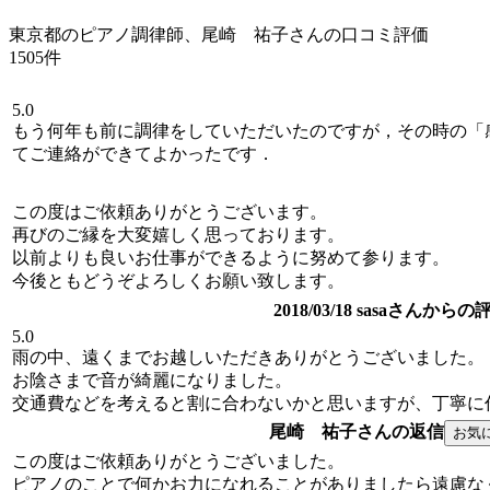
東京都のピアノ調律師、尾崎 祐子さんの口コミ評価
1505件
5.0
もう何年も前に調律をしていただいたのですが，その時の「
てご連絡ができてよかったです．
この度はご依頼ありがとうございます。
再びのご縁を大変嬉しく思っております。
以前よりも良いお仕事ができるように努めて参ります。
今後ともどうぞよろしくお願い致します。
2018/03/18 sasaさんから
5.0
雨の中、遠くまでお越しいただきありがとうございました。
お陰さまで音が綺麗になりました。
交通費などを考えると割に合わないかと思いますが、丁寧に
尾崎 祐子さんの返信
この度はご依頼ありがとうございました。
ピアノのことで何かお力になれることがありましたら遠慮な