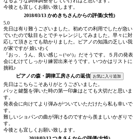
なるような調律調整をしていければと思います。
今後とも宜しくお願い致します。
2018/03/13 かめきちさんからの評価(女性)
5.0
先日は有り難うございました。初めての利用でしたが急い
でいたので駄目もとでチャレンジしてみました。早々に対
応して頂きとても助かりました。ピアノの知識の乏しい我
が家ですが 娘いわく
『おっ、うん、良い感じ～(^o^)』だそうです。５月の発表
会にむけてしっかり練習出来そうです。いつかはリストに
挑戦♪
ピアノの森・調律工房さんの返信
先日はこちらこそありがとうございました。
パッと鍵盤を弾いた時の第一印象はとても大切だと思いま
す。
発表会に向けてより弾みがついていただけたら私も幸いで
す。
難しいショパンの曲が弾けるのですから羨ましいかぎりで
す。
今後とも宜しくお願い致します。
2018/03/13 つきさんからの評価(女性)