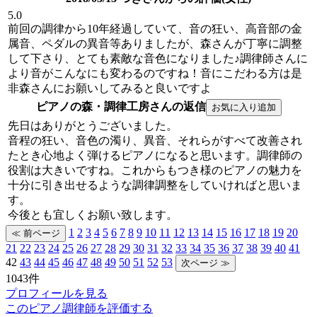
5.0
前回の調律から10年経過していて、音の狂い、高音部の金
属音、ペダルの異音等ありましたが、森さんが丁寧に調整
して下さり、とても素敵な音色になりました♪調律師さんに
より音がこんなにも変わるのですね！音にこだわる方は是
非森さんにお願いしてみると良いですよ
ピアノの森・調律工房さんの返信
先日はありがとうございました。
音程の狂い、音色の濁り、異音、それらがすべて改善され
たとき心地よく弾けるピアノになると思います。調律師の
役割は大きいですね。これからもつき様のピアノの魅力を
十分に引き出せるような調律調整をしていければと思いま
す。
今後とも宜しくお願い致します。
1
2
3
4
5
6
7
8
9
10
11
12
13
14
15
16
17
18
19
20
21
22
23
24
25
26
27
28
29
30
31
32
33
34
35
36
37
38
39
40
41
42
43
44
45
46
47
48
49
50
51
52
53
1043件
プロフィールを見る
このピアノ調律師を評価する