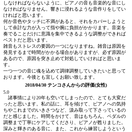
しなければならないように、ピアノの音も音楽的な音にし
なければなりません。響きに浸れるような音作りをしてい
ければと思います。
何か音色やタッチに不満があると、それをカバーしようと
して余計な力が入って指や腕に負担がかかります。音楽を
奏でることだけに意識を集中できるような調整ができれば
ベストだと思います。
雑音もストレスの要因の一つになりますね。雑音は原因を
発見するまで時間がかかる場合がありますが、必ず原因が
あるので、原因を突き止めて対処していければと思いま
す。
一つ一つの音に魂を込めて調律調整していきたいと思って
おります。今後とも宜しくお願い致します。
2018/04/30 テンコさんからの評価(女性)
5.0
諸事情により20年も空いてしまったので、とても大変だ
ったと思います。私の話に、耳を傾けて、ピアノへの気持
ちやこれまでのいきさつなど、汲み取って下さっているの
だと感じました。時間をかけて、音はもちろん、ペダルの
調整まで丁寧にケアしてくださり、ピアノが甦りました。
深みと輝きのある音に、また、これから練習しようという