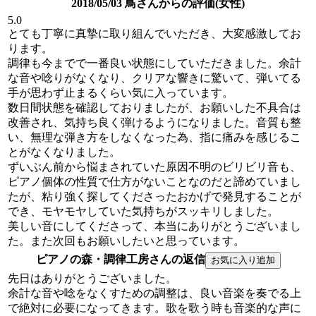
2018/05/03 鳥さんからの評価(女性)
5.0
とても丁寧に真摯に取り組んでいただき、大変感激してお
ります。
調律も今までで一番良い状態にしていただきました。余計
な音や唸りがなくなり、クリアな響きに驚いて、弾いてる
手が思わず止まるくらい気に入っています。
数日間状態を確認しておりましたが、お願いした不具合は
改善され、気持ち良く弾けるようになりました。音質も整
い、無理な弾き方をしなくなった為、指に痛みを感じるこ
とがなくなりました。
ずいぶん前から悩まされていた原因不明のビリビリ音も、
ピアノ個体の性質で仕方がないことなのだと諦めていまし
たが、粘り強く探してくださったおかげで発見することが
でき、モヤモヤしていた気持ちがスッキリしました。
美しい音にしてくださって、本当にありがとうございまし
た。また次回もお願いしたいと思っています。
ピアノの森・調律工房さんの返信
先日はありがとうございました。
余計な音や唸をなくすための調整は、良い音楽を奏でる上
で絶対に必要になってきます。歌を歌う時も音楽的な声に