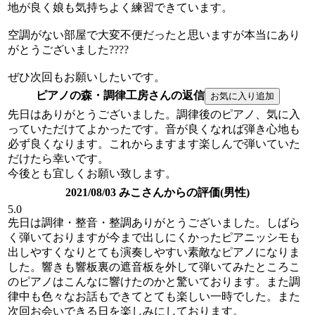
地が良く娘も気持ちよく練習できています。
空調がない部屋で大変不便だったと思いますが本当にあり
がとうございました????
ぜひ次回もお願いしたいです。
ピアノの森・調律工房さんの返信
先日はありがとうございました。調律後のピアノ、気に入
っていただけてよかったです。音が良くなれば弾き心地も
必ず良くなります。これからますます楽しんで弾いていた
だけたら幸いです。
今後とも宜しくお願い致します。
2021/08/03 みこさんからの評価(男性)
5.0
先日は調律・整音・整調ありがとうございました。しばら
く弾いておりますが今まで出しにくかったピアニッシモも
出しやすくなりとても演奏しやすい素敵なピアノになりま
した。響きも響板裏の遮音板を外して弾いてみたところこ
のピアノはこんなに響けたのかと驚いております。また調
律中も色々なお話もできてとても楽しい一時でした。また
次回お会いできる日を楽しみにしております。