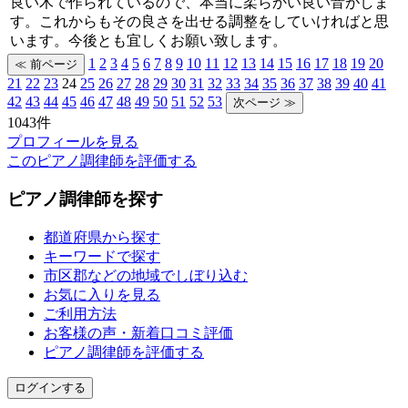
良い木で作られているので、本当に柔らかい良い音がしま
す。これからもその良さを出せる調整をしていければと思
います。今後とも宜しくお願い致します。
1
2
3
4
5
6
7
8
9
10
11
12
13
14
15
16
17
18
19
20
21
22
23
24
25
26
27
28
29
30
31
32
33
34
35
36
37
38
39
40
41
42
43
44
45
46
47
48
49
50
51
52
53
1043件
プロフィールを見る
このピアノ調律師を評価する
ピアノ調律師を探す
都道府県から探す
キーワードで探す
市区郡などの地域でしぼり込む
お気に入りを見る
ご利用方法
お客様の声・新着口コミ評価
ピアノ調律師を評価する
ログインする