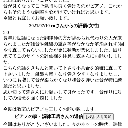
音が良くなってこそ気持ち良く弾けるのがピアノ、これか
らもそのような調整を心がけていければと思います。
今後とも宜しくお願い致します。
2021/07/10 roさんからの評価(女性)
5.0
長年お世話になった調律師の方が辞められ代わりの人が来
られましたが雑音や鍵盤の重さ等がなかなか解消されず3回
やり直してもらいましたが更に状態が悪化しました。困り
果ててこのサイトの評価欄を拝見し森さんにお願いしまし
た。
こちらの話をきちんと聞いて下さり不具合を的確に直して
下さいました。鍵盤も軽くなり弾きやすくなりましたし、
いつにも増して音が柔らかくなり和音を弾いた音が特に綺
麗だと思いました。
思い切って森さんにお願いして良かったです。音作りに対
しての信念を強く感じました。
今度は教室のピアノを宜しくお願い致します。
ピアノの森・調律工房さんの返信
今回はありがとうございました。今のネットの時代、調律