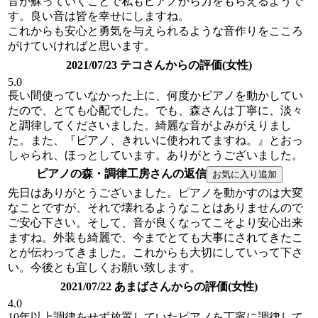
音が蘇っていくことで私もピアノから力をもらえるようで
す。良い音は皆を幸せにしますね。
これからも安心と勇気を与えられるような音作りをこころ
がけていければと思います。
2021/07/23 テコさんからの評価(女性)
5.0
長い間使っていなかった上に、何度かピアノを動かしてい
たので、とても心配でした。でも、森さんは丁寧に、淡々
と調律してくださいました。綺麗な音がよみがえりまし
た。また、『ピアノ、きれいに使われてますね。』とおっ
しゃられ、ほっとしています。ありがとうございました。
ピアノの森・調律工房さんの返信
先日はありがとうございました。ピアノを動かすのは大変
なことですが、それで壊れるようなことはありませんので
ご安心下さい。そして、音が良くなってこそより安心出来
ますね。外装も綺麗で、今までとても大事にされてきたこ
とが伝わってきました。これからも大切にしていって下さ
い。今後とも宜しくお願い致します。
2021/07/22 あまばさんからの評価(女性)
4.0
10年以上調律をせず放置していたピアノを丁寧に調律して