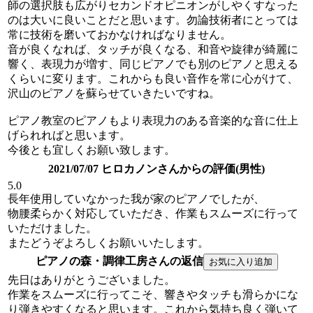
師の選択肢も広がりセカンドオピニオンがしやくすなった
のは大いに良いことだと思います。勿論技術者にとっては
常に技術を磨いておかなければなりません。
音が良くなれば、タッチが良くなる、和音や旋律が綺麗に
響く、表現力が増す、同じピアノでも別のピアノと思える
くらいに変ります。これからも良い音作を常に心がけて、
沢山のピアノを蘇らせていきたいですね。
ピアノ教室のピアノもより表現力のある音楽的な音に仕上
げられればと思います。
今後とも宜しくお願い致します。
2021/07/07 ヒロカノンさんからの評価(男性)
5.0
長年使用していなかった我が家のピアノでしたが、
物腰柔らかく対応していただき、作業もスムーズに行って
いただけました。
またどうぞよろしくお願いいたします。
ピアノの森・調律工房さんの返信
先日はありがとうございました。
作業をスムーズに行ってこそ、響きやタッチも滑らかにな
り弾きやすくなると思います。これから気持ち良く弾いて