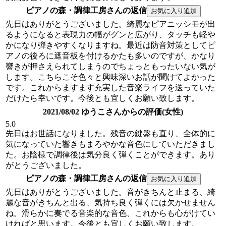
ピアノの森・調律工房さんの返信
先日はありがとうございました。綺麗なピアニッシモが出
るようになると表現力の幅がグンと広がり、タッチも軽や
かになり弾きやすくなりますね。最近は防音対策としてピ
アノの後ろに遮音板を付けるかたも多いのですが、かなり
響きが押さえられてしまうのでちょっともったいない気が
します。こちらこそ色々と興味深いお話が聞けてよかった
です。これからますます充実した音楽ライフを送っていた
だけたら幸いです。今後とも宜しくお願い致します。
2021/08/02 ゆうこさんからの評価(女性)
5.0
先日はお世話になりました。残音の鍵盤も直り、全体的に
気になっていた響きもまろやかな音色にしていただきまし
た。お陰様で調律後は気分良く弾くことができます。あり
がとうございました。
ピアノの森・調律工房さんの返信
先日はありがとうございました。音がきちんと止まる、綺
麗な音がきちんと出る、気持ち良く弾くには欠かせません
ね。滑らかに奏でる音楽的な音色、これからも心がけてい
ければと思います。今後とも宜しくお願い致します。