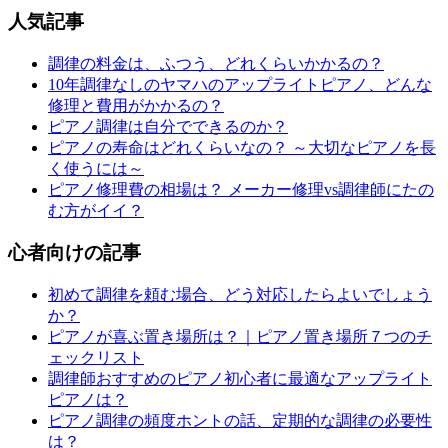
人気記事
調律の料金は、ふつう、どれくらいかかるの？
10年調律なしのヤマハのアップライトピアノ、どんな
修理と費用がかかるの？
ピアノ調律は自分でできるのか？
ピアノの寿命はどれくらいなの？ ～大切なピアノを長
く使うには～
ピアノ修理費の相場は？ メーカー修理vs調律師にたの
む方がイイ？
心者向けの記事
初めて調律を頼む場合、どう対応したらよいでしょう
か？
ピアノが喜ぶ置き場所は？｜ピアノ置き場所７つのチ
ェックリスト
調律師おすすめのピアノ初心者に最適なアップライト
ピアノは？
ピアノ調律の頻度ホントの話、定期的な調律の必要性
は？