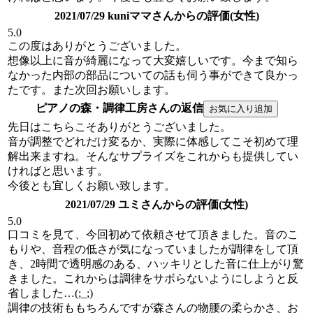
2021/07/29 kuniママさんからの評価(女性)
5.0
この度はありがとうございました。
想像以上に音が綺麗になって大変嬉しいです。今まで知ら
なかった内部の部品についての話も伺う事ができて良かっ
たです。また次回お願いします。
ピアノの森・調律工房さんの返信
先日はこちらこそありがとうございました。
音が調整でどれだけ変るか、実際に体感してこそ初めて理
解出来ますね。そんなサプライズをこれからも提供してい
ければと思います。
今後とも宜しくお願い致します。
2021/07/29 ユミさんからの評価(女性)
5.0
口コミを見て、今回初めて依頼させて頂きました。音のこ
もりや、音程の低さが気になっていましたが調律をして頂
き、2時間で透明感のある、ハッキリとした音に仕上がり驚
きました。これからは調律をサボらないようにしようと反
省しました…(;_;)
調律の技術ももちろんですが森さんの物腰の柔らかさ、お