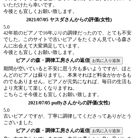
いただけたら幸いです。
今後とも宜しくお願い致します。
2021/07/05 ヤスダさんからの評価(女性)
5.0
42年前のピアノで16年ぶりの調律だったので、とても不安
でした。このサイトで古いピアノをたくさん見ている森さ
んに出会えて大変満足しています。
今後とも宜しくお願い致します。
ピアノの森・調律工房さんの返信
期間が空いていると不安に思う方も多いようですが、ほと
んどのピアノは蘇りますし、本来それほど料金がかかるも
のでもありません。ピアノが元気になれば、毎日の生活も
より充実して楽しくなりますね。
こちらこそ今後とも宜しくお願い致します。
2021/07/05 puffyさんからの評価(女性)
5.0
古いピアノですが、丁寧に調律してくださってありがとう
ございました
ピアノの森・調律工房さんの返信