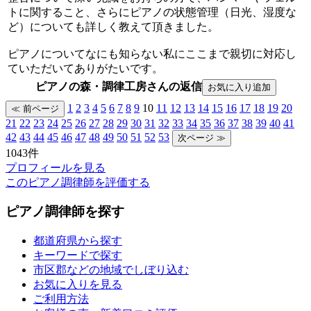
トに関すること、さらにピアノの状態管理（日光、湿度な
ど）についても詳しく教えて頂きました。
ピアノについてなにも知らない私にここまで親切に対応し
ていただいてありがたいです。
ピアノの森・調律工房さんの返信
1
2
3
4
5
6
7
8
9
10
11
12
13
14
15
16
17
18
19
20
21
22
23
24
25
26
27
28
29
30
31
32
33
34
35
36
37
38
39
40
41
42
43
44
45
46
47
48
49
50
51
52
53
1043件
プロフィールを見る
このピアノ調律師を評価する
ピアノ調律師を探す
都道府県から探す
キーワードで探す
市区郡などの地域でしぼり込む
お気に入りを見る
ご利用方法