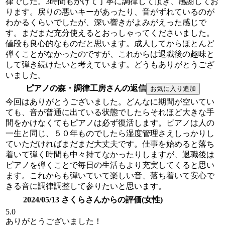
律でした。3時間もかけて丁寧に調律して頂き、感謝してお
ります。戻りの悪いキーがあったり、音がずれているのが
わかるくらいでしたが、深い響きがよみがえった感じで
す。まだまだ充分使えるとおっしゃってくださいました。
値段も良心的なものだと思います。成人してからほとんど
弾くことがなかったのですが、これからは退職後の趣味と
して弾き続けたいと考えています。どうもありがとうござ
いました。
ピアノの森・調律工房さんの返信
今回はありがとうございました。どんなに期間が空いてい
ても、音が普通に出ている状態でしたらそれほど大きな手
間をかけなくてもピアノは必ず復活します。ピアノは人の
一生と同じ、５０年ものでしたら湿度管理さえしっかりし
ていただければまだまだ大丈夫です。仕事を始めると落ち
着いて弾く時間も中々持てなかったりしますが、退職後は
ピアノを弾くことで毎日の生活もより充実してくると思い
ます。これからも弾いていて楽しい音、落ち着いて安心で
きる音に調律調整して参りたいと思います。
2024/05/13 さくらさんからの評価(女性)
5.0
ありがとうございました！