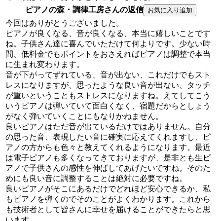
ピアノの森・調律工房さんの返信
今回はありがとうございました。
ピアノが良くなる、音が良くなる、本当に嬉しいことです
ね。子供さん達に喜んでいただけて何よりです。少ない時
間、低料金でもポイントをおさえればピアノは調整で本当
に生まれ変わります。
音が下がってずれている、音が出ない、これだけでもスト
レスになりますが、思ったような良い音が出ない、タッチ
が重いということもストレスになりますね。えてしてこう
いうピアノは弾いていて面白くなく、宿題だからとしょう
がなく弾いていくことにもなりかねません。
良いピアノはただ音が出ているだけではありません。自分
の思った音、表現したい音に確実に応えてくれますし、ピ
アノの方からも色々と教えてくれるようになります。最近
は電子ピアノも多くなってきておりますが、是非とも生ピ
アノで子供さんの感性を伸ばしてあげたいですね。そのた
めにも良い音に調整することは絶対に必要ですね。
良いピアノがそこにあるだけでどれほど安心できるか、私
もピアノを弾くのでそのことがよくわかります。これから
も技術者として皆さんに幸せを届けることができたらと思
います。