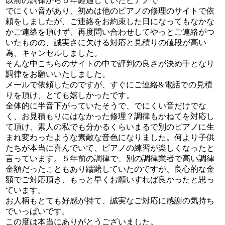
以前の調律から５年経過していたピアノで
でにくい音があり、初めは他のピアノの修理のサイトで依
頼をしましたが、ご連絡をお約束した日になってもなかな
かご連絡を頂けず、再度問い合わせしてやっとご連絡がつ
いたものの、誠実さに欠ける対応と見積りの値段が高い
為、キャンセルしました。
そんな中こちらのサイトの中で評判の良さが決め手となり
調律をお願いいたしました。
メールで依頼したのですが、すぐにご連絡&電話での見積
りを頂け、とても嬉しかったです。
全体的に半音下がっていたそうで、でにくい音だけでな
く、お見積もりにはなかった修理？調律もかねてを対応し
て頂け、素人の私でも分かるくらいまるで別のピアノに生
まれ変わったような素敵な音色になりました。何より子供
たちが本当に喜んでいて、ピアノの練習が楽しくなったと
言っています。５年前の調律で、別の調律業者で高い調律
金額だったこともあり躊躇していたのですが、良心的な金
額でご対応頂き、もっと早くお願いすれば良かったと思っ
ています。
お人柄もとても好感が持て、誠実なご対応に感謝の気持ち
でいっぱいです。
この度は本当にありがとうございました。