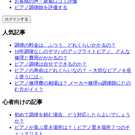
お客様の声・新着口コミ評価
ピアノ調律師を評価する
ログインする
人気記事
調律の料金は、ふつう、どれくらいかかるの？
10年調律なしのヤマハのアップライトピアノ、どんな
修理と費用がかかるの？
ピアノ調律は自分でできるのか？
ピアノの寿命はどれくらいなの？ ～大切なピアノを長
く使うには～
ピアノ修理費の相場は？ メーカー修理vs調律師にたの
む方がイイ？
心者向けの記事
初めて調律を頼む場合、どう対応したらよいでしょう
か？
ピアノが喜ぶ置き場所は？｜ピアノ置き場所７つのチ
ェックリスト